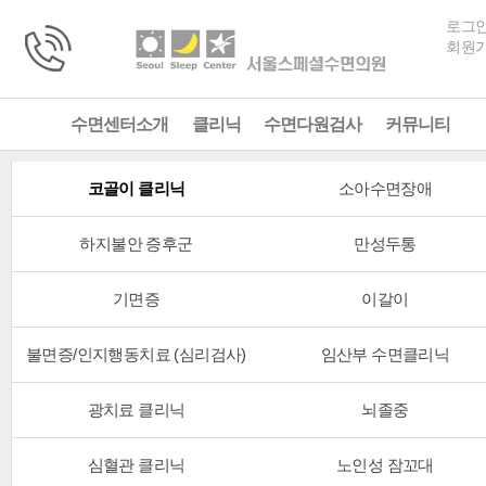
로그
회원
수면센터소개
클리닉
수면다원검사
커뮤니티
코골이 클리닉
소아수면장애
하지불안 증후군
만성두통
기면증
이갈이
불면증/인지행동치료 (심리검사)
임산부 수면클리닉
광치료 클리닉
뇌졸중
심혈관 클리닉
노인성 잠꼬대