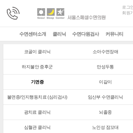
로그
회원
수면센터소개
클리닉
수면다원검사
커뮤니티
코골이 클리닉
소아수면장애
하지불안 증후군
만성두통
기면증
이갈이
불면증/인지행동치료 (심리검사)
임산부 수면클리닉
광치료 클리닉
뇌졸중
심혈관 클리닉
노인성 잠꼬대