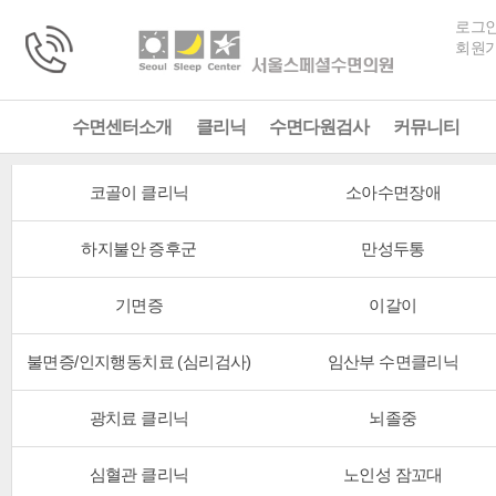
로그
회원
수면센터소개
클리닉
수면다원검사
커뮤니티
코골이 클리닉
소아수면장애
하지불안 증후군
만성두통
기면증
이갈이
불면증/인지행동치료 (심리검사)
임산부 수면클리닉
광치료 클리닉
뇌졸중
심혈관 클리닉
노인성 잠꼬대