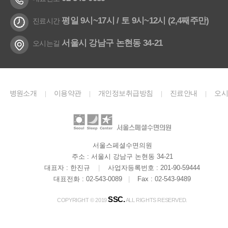
평일 9시~17시 / 토 9시~12시 (2,4째주만)
진료시간
서울시 강남구 논현동 34-21
오시는길
병원소개
이용약관
개인정보취급방침
진료안내
오
|
|
|
|
길
Youtube
Instagram
|
|
서울스페셜수면의원
주소 : 서울시 강남구 논현동 34-21
대표자 : 한진규
|
사업자등록번호 : 201-90-59444
대표전화 : 02-543-0089
|
Fax : 02-543-9489
SSC.
COPYRIGHT © 2019
ALL RIGHTS RESERVED.