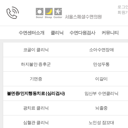
로그
회원
수면센터소개
클리닉
수면다원검사
커뮤니티
코골이 클리닉
소아수면장애
하지불안 증후군
만성두통
기면증
이갈이
불면증/인지행동치료 (심리검사)
임산부 수면클리닉
광치료 클리닉
뇌졸중
심혈관 클리닉
노인성 잠꼬대